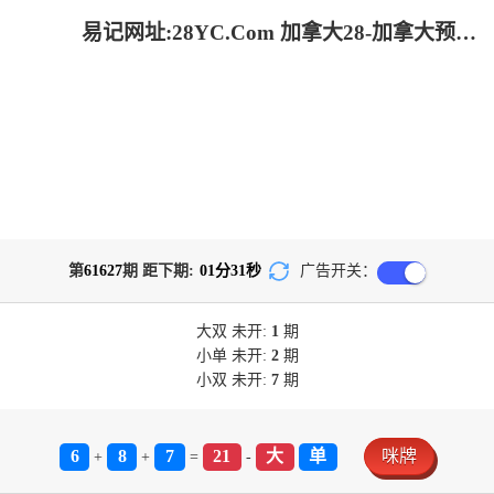
易记网址:28YC.Com 加拿大28-加拿大预测-加拿大pc预测结果走势|加拿大28开奖结果预测官网|pc走势最新预测_专注研究!
第
61627
期 距下期:
01
分
31
秒
广告开关：
大双
未开:
1
期
小单
未开:
2
期
小双
未开:
7
期
6
8
7
21
大
单
咪牌
+
+
=
-