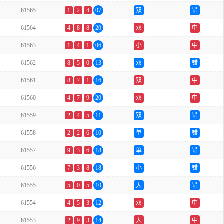
61565
1
2
4
07
双
错
61564
4
8
8
20
双
中
61563
1
4
1
06
小
中
61562
8
5
0
13
双
错
61561
8
7
1
16
双
中
61560
4
7
9
20
双
中
61559
2
4
5
11
双
错
61558
2
2
6
10
单
错
61557
9
3
6
18
单
错
61556
7
3
8
18
小
错
61555
5
0
5
10
大
错
61554
4
5
3
12
双
中
61553
2
9
3
14
大
中