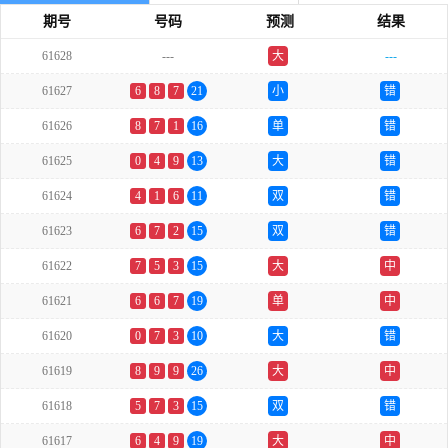
期号
号码
预测
结果
61628
---
大
---
61627
6
8
7
21
小
错
61626
8
7
1
16
单
错
61625
0
4
9
13
大
错
61624
4
1
6
11
双
错
61623
6
7
2
15
双
错
61622
7
5
3
15
大
中
61621
6
6
7
19
单
中
61620
0
7
3
10
大
错
61619
8
9
9
26
大
中
61618
5
7
3
15
双
错
61617
6
4
9
19
大
中