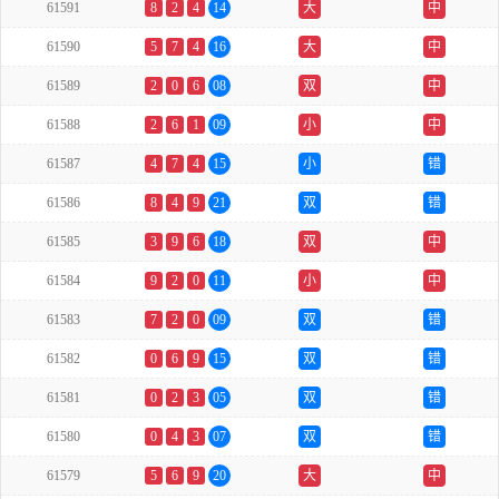
61591
8
2
4
14
大
中
61590
5
7
4
16
大
中
61589
2
0
6
08
双
中
61588
2
6
1
09
小
中
61587
4
7
4
15
小
错
61586
8
4
9
21
双
错
61585
3
9
6
18
双
中
61584
9
2
0
11
小
中
61583
7
2
0
09
双
错
61582
0
6
9
15
双
错
61581
0
2
3
05
双
错
61580
0
4
3
07
双
错
61579
5
6
9
20
大
中