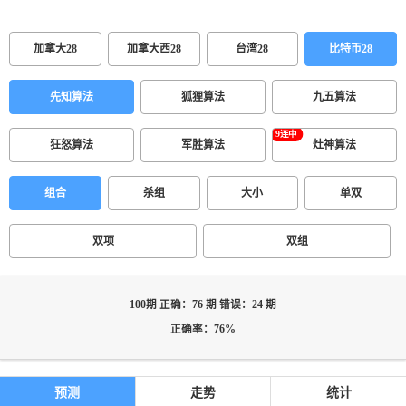
加拿大28
加拿大西28
台湾28
比特币28
先知算法
狐狸算法
九五算法
狂怒算法
军胜算法
灶神算法
组合
杀组
大小
单双
双项
双组
100期 正确：76 期 错误：24 期
正确率：76%
预测
走势
统计