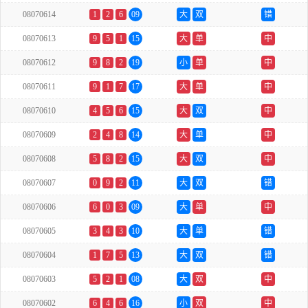
08070614
1
2
6
09
大
双
错
08070613
9
5
1
15
大
单
中
08070612
9
8
2
19
小
单
中
08070611
9
1
7
17
大
单
中
08070610
4
5
6
15
大
双
中
08070609
2
4
8
14
大
单
中
08070608
5
8
2
15
大
双
中
08070607
0
9
2
11
大
双
错
08070606
6
0
3
09
大
单
中
08070605
3
4
3
10
大
单
错
08070604
1
7
5
13
大
双
错
08070603
5
2
1
08
大
双
中
08070602
6
4
6
16
小
双
中