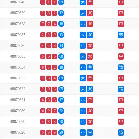
08070640
7
1
1
09
大
单
中
08070639
2
8
2
12
大
双
中
08070638
7
7
4
18
小
双
中
08070637
2
2
9
13
大
双
错
08070636
4
2
8
14
小
双
中
08070635
3
0
5
08
大
双
中
08070634
9
7
2
18
小
单
错
08070633
2
3
4
09
大
单
中
08070632
2
0
3
05
大
双
错
08070631
6
3
8
17
小
单
中
08070630
6
9
7
22
小
双
中
08070629
4
8
8
20
小
双
中
08070628
3
8
9
20
小
单
错