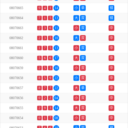
08070665
9
4
1
14
小
单
错
08070664
7
1
5
13
大
双
错
08070663
2
3
6
11
小
双
中
08070662
2
3
5
10
大
双
中
08070661
1
7
5
13
小
双
中
08070660
5
6
6
17
大
双
中
08070659
2
5
3
10
小
双
中
08070658
8
5
9
22
小
双
中
08070657
8
7
7
22
大
单
中
08070656
0
2
2
04
小
双
中
08070655
2
9
3
14
大
双
中
08070654
0
1
7
08
小
双
中