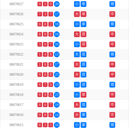
08070627
9
2
9
20
小
单
错
08070626
7
3
7
17
大
单
中
08070625
6
8
2
16
小
单
错
08070624
8
0
8
16
大
双
中
08070623
3
6
7
16
小
双
中
08070622
1
4
8
13
大
双
错
08070621
1
8
8
17
大
双
中
08070620
9
8
8
25
大
双
中
08070619
6
7
6
19
小
双
错
08070618
6
9
8
23
小
单
中
08070617
6
6
7
19
大
双
中
08070616
0
8
6
14
大
单
中
08070615
8
5
5
18
小
单
错