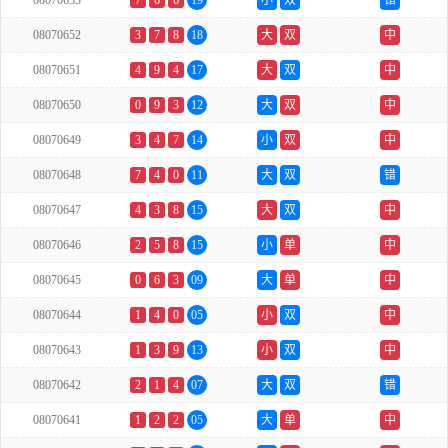
08070653
7
6
6
19
小
双
错
08070652
3
7
8
18
大
双
中
08070651
4
9
4
17
大
双
中
08070650
0
9
3
12
大
双
中
08070649
3
4
7
14
小
双
中
08070648
7
4
0
11
大
双
错
08070647
4
3
8
15
大
双
中
08070646
2
5
8
15
小
单
中
08070645
0
6
3
09
大
单
中
08070644
1
4
0
05
小
双
中
08070643
1
3
9
13
小
双
中
08070642
2
1
4
07
大
双
错
08070641
1
2
2
05
大
单
中