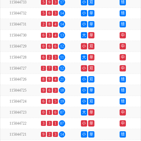
115044733
5
9
3
17
小
双
错
115044732
5
6
3
14
小
单
错
115044731
2
8
4
14
小
单
错
115044730
6
3
4
13
大
单
中
115044729
0
6
6
12
小
双
中
115044728
6
2
3
11
大
单
中
115044727
2
7
3
12
小
双
中
115044726
8
9
4
21
小
双
错
115044725
9
6
3
18
小
单
错
115044724
6
8
5
19
小
双
错
115044723
0
1
6
07
大
单
中
115044722
3
3
1
07
小
单
中
115044721
9
2
3
14
小
单
错