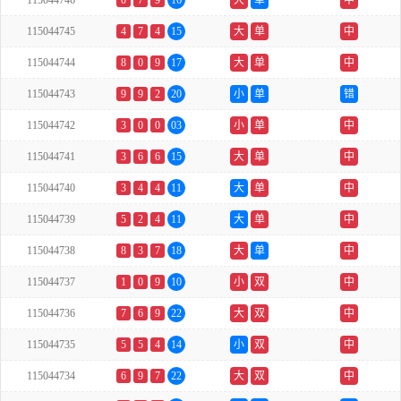
115044746
0
7
9
16
大
单
中
115044745
4
7
4
15
大
单
中
115044744
8
0
9
17
大
单
中
115044743
9
9
2
20
小
单
错
115044742
3
0
0
03
小
单
中
115044741
3
6
6
15
大
单
中
115044740
3
4
4
11
大
单
中
115044739
5
2
4
11
大
单
中
115044738
8
3
7
18
大
单
中
115044737
1
0
9
10
小
双
中
115044736
7
6
9
22
大
双
中
115044735
5
5
4
14
小
双
中
115044734
6
9
7
22
大
双
中