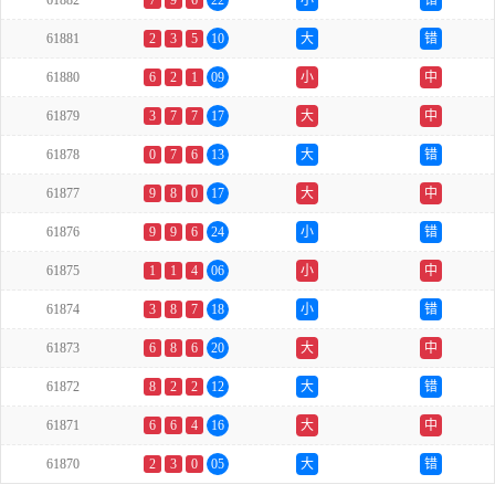
61882
7
9
6
22
小
错
61881
2
3
5
10
大
错
61880
6
2
1
09
小
中
61879
3
7
7
17
大
中
61878
0
7
6
13
大
错
61877
9
8
0
17
大
中
61876
9
9
6
24
小
错
61875
1
1
4
06
小
中
61874
3
8
7
18
小
错
61873
6
8
6
20
大
中
61872
8
2
2
12
大
错
61871
6
6
4
16
大
中
61870
2
3
0
05
大
错