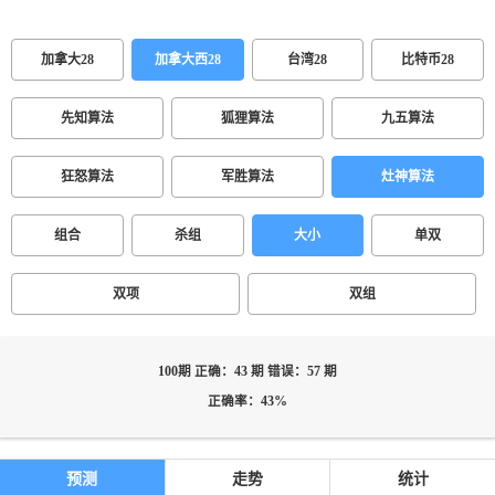
加拿大28
加拿大西28
台湾28
比特币28
先知算法
狐狸算法
九五算法
狂怒算法
军胜算法
灶神算法
组合
杀组
大小
单双
双项
双组
100期 正确：43 期 错误：57 期
正确率：43%
预测
走势
统计