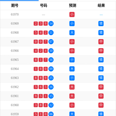
期号
号码
预测
结果
61970
---
小
---
双
61969
2
3
9
14
小
错
61968
5
4
2
11
大
错
61967
0
0
7
07
小
中
61966
4
2
4
10
小
中
61965
8
1
7
16
小
错
61964
1
8
0
09
大
错
61963
8
8
9
25
小
错
61962
5
6
5
16
大
中
61961
9
5
1
15
大
中
61960
3
8
1
12
小
中
61959
5
1
0
06
大
错