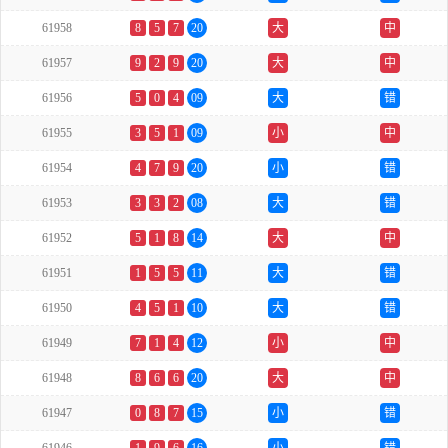
61958
8
5
7
20
大
中
61957
9
2
9
20
大
中
61956
5
0
4
09
大
错
61955
3
5
1
09
小
中
61954
4
7
9
20
小
错
61953
3
3
2
08
大
错
61952
5
1
8
14
大
中
61951
1
5
5
11
大
错
61950
4
5
1
10
大
错
61949
7
1
4
12
小
中
61948
8
6
6
20
大
中
61947
0
8
7
15
小
错