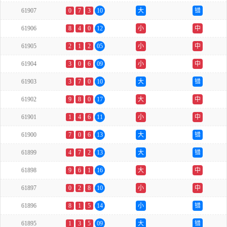
61907
0
7
3
10
大
错
61906
8
4
0
12
小
中
61905
2
1
2
05
小
中
61904
3
0
6
09
小
中
61903
3
7
0
10
大
错
61902
9
8
0
17
大
中
61901
1
4
6
11
小
中
61900
7
0
6
13
大
错
61899
4
7
2
13
大
错
61898
9
6
1
16
大
中
61897
0
2
8
10
小
中
61896
8
1
5
14
小
错
61895
1
3
5
09
大
错