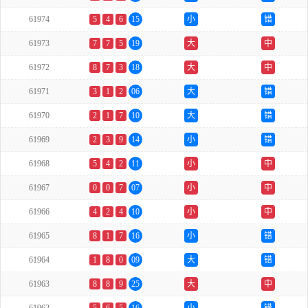
61974
5
4
6
15
小
错
61973
7
7
5
19
大
中
61972
8
7
3
18
大
中
61971
3
1
2
06
大
错
61970
2
1
7
10
大
错
61969
2
3
9
14
小
错
61968
5
4
2
11
小
中
61967
0
0
7
07
小
中
61966
4
2
4
10
小
中
61965
8
1
7
16
小
错
61964
1
8
0
09
大
错
61963
8
8
9
25
大
中