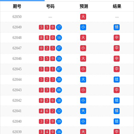
期号
号码
预测
结果
62050
---
大
---
单
62049
5
3
9
17
小
错
62048
8
8
0
16
大
中
62047
0
2
5
07
小
中
62046
5
5
9
19
大
中
62045
5
1
1
07
小
中
62044
5
2
3
10
大
错
62043
3
3
2
08
小
中
62042
9
3
6
18
小
错
62041
4
6
2
12
大
错
62040
3
7
9
19
小
错
62039
3
4
9
16
大
中