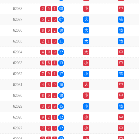
62038
2
5
1
08
小
中
62037
5
2
0
07
大
错
62036
8
0
2
10
大
错
62035
2
1
8
11
大
错
62034
4
9
9
22
大
中
62033
6
6
1
13
小
中
62032
7
9
1
17
小
错
62031
4
3
9
16
大
中
62030
8
0
2
10
小
中
62029
3
3
9
15
小
错
62028
9
2
1
12
小
中
62027
7
2
3
12
小
中