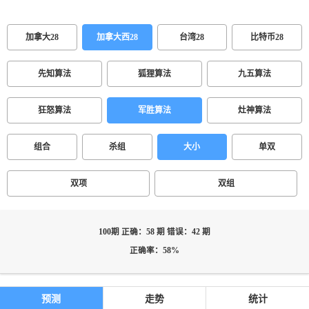
加拿大28
加拿大西28
台湾28
比特币28
先知算法
狐狸算法
九五算法
狂怒算法
军胜算法
灶神算法
组合
杀组
大小
单双
双项
双组
100期 正确：58 期 错误：42 期
正确率：58%
预测
走势
统计