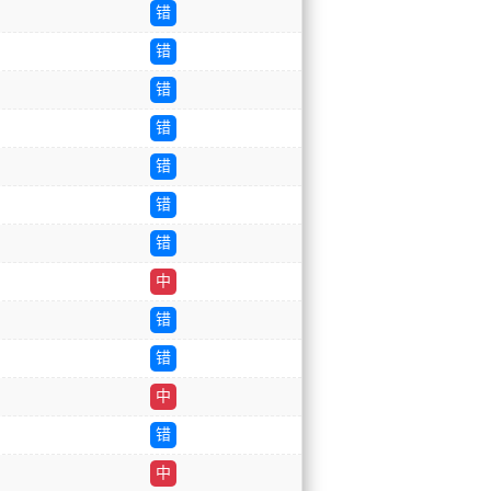
错
错
错
错
错
错
错
中
错
错
中
错
中