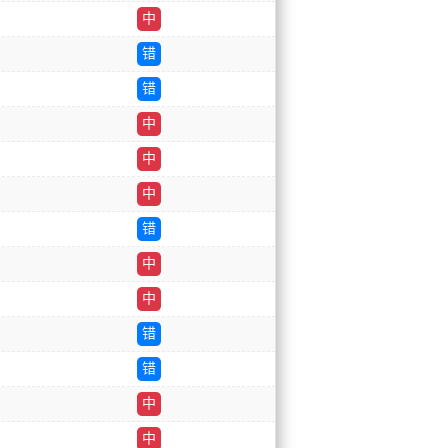
中
错
错
中
中
中
错
中
中
错
错
中
中