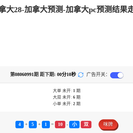
第
08060991
期 距下期:
00
分
10
秒
广告开关：
大单
未开:
1
期
大双
未开:
6
期
小单
未开:
2
期
4
+
5
+
1
=
10
-
小
双
咪牌