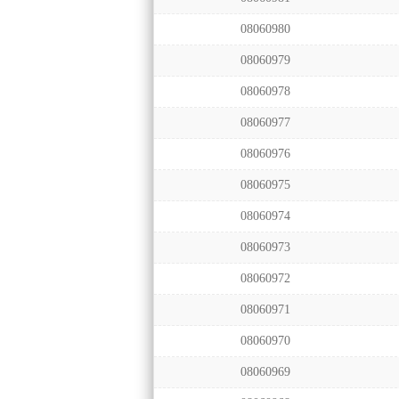
08060980
08060979
08060978
08060977
08060976
08060975
08060974
08060973
08060972
08060971
08060970
08060969