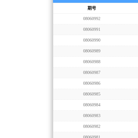
期号
08060992
08060991
08060990
08060989
08060988
08060987
08060986
08060985
08060984
08060983
08060982
08060981