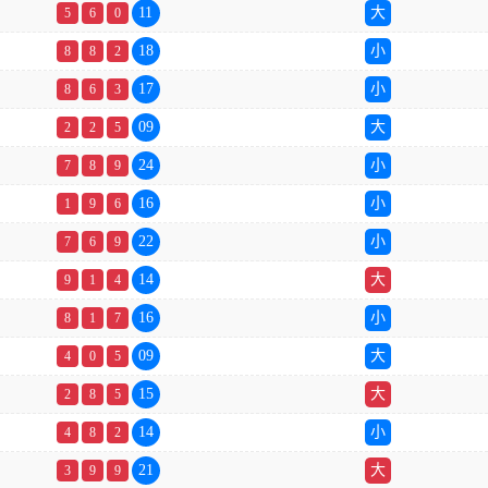
11
大
5
6
0
18
小
8
8
2
17
小
8
6
3
09
大
2
2
5
24
小
7
8
9
16
小
1
9
6
22
小
7
6
9
14
大
9
1
4
16
小
8
1
7
09
大
4
0
5
15
大
2
8
5
14
小
4
8
2
21
大
3
9
9