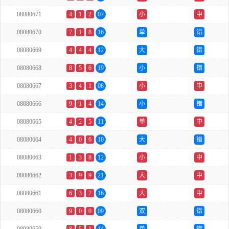
08080671
4
1
2
07
小
中
08080670
7
1
8
16
单
错
08080669
4
4
4
12
大
错
08080668
8
5
6
19
小
错
08080667
3
4
1
08
小
中
08080666
9
1
4
14
小
错
08080665
4
2
5
11
单
中
08080664
4
0
6
10
大
错
08080663
1
3
8
12
小
中
08080662
3
9
9
21
大
中
08080661
6
3
7
16
大
中
08080660
9
0
0
09
双
错