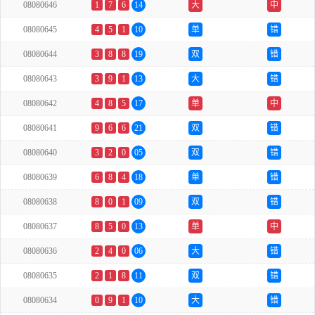
08080646
1
7
6
14
大
中
08080645
4
5
1
10
单
错
08080644
3
8
8
19
双
错
08080643
3
9
1
13
大
错
08080642
4
8
5
17
单
中
08080641
9
6
6
21
双
错
08080640
3
2
0
05
双
错
08080639
6
8
4
18
单
错
08080638
8
0
1
09
双
错
08080637
8
5
0
13
单
中
08080636
2
4
0
06
大
错
08080635
2
1
8
11
双
错
08080634
0
9
1
10
大
错