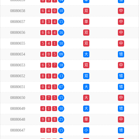
08080659
8
5
1
14
单
错
08080658
6
4
0
10
双
中
08080657
8
3
4
15
单
中
08080656
6
6
4
16
双
中
08080655
5
4
1
10
双
中
08080654
4
0
5
09
大
错
08080653
6
5
7
18
双
中
08080652
8
1
4
13
双
错
08080651
0
4
3
07
大
错
08080650
3
7
5
15
大
中
08080649
4
1
5
10
大
错
08080648
9
8
8
25
单
中
08080647
7
6
2
15
小
错