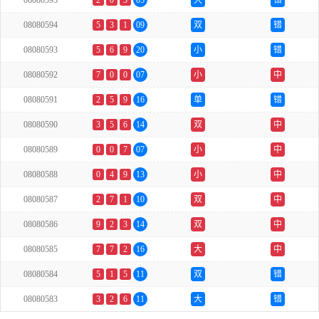
08080595
2
0
3
05
大
错
08080594
5
3
1
09
双
错
08080593
5
6
9
20
小
错
08080592
7
0
0
07
小
中
08080591
2
5
9
16
单
错
08080590
3
5
6
14
双
中
08080589
0
0
7
07
小
中
08080588
0
4
9
13
小
中
08080587
2
7
1
10
双
中
08080586
9
2
3
14
双
中
08080585
7
7
2
16
大
中
08080584
5
1
5
11
双
错
08080583
3
2
6
11
大
错