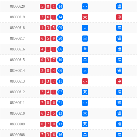
08080620
5
8
1
14
小
错
08080619
7
6
1
14
大
中
08080618
1
3
5
09
大
错
08080617
6
5
9
20
单
错
08080616
4
1
1
06
单
错
08080615
0
3
7
10
单
错
08080614
2
0
4
06
大
错
08080613
1
3
7
11
小
中
08080612
2
4
1
07
双
错
08080611
7
8
6
21
小
错
08080610
6
2
5
13
大
错
08080609
6
7
0
13
双
错
08080608
7
3
6
16
单
错