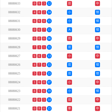
08080633
0
9
3
12
双
中
08080632
4
8
2
14
小
错
08080631
6
9
0
15
小
错
08080630
0
6
7
13
大
错
08080629
0
0
6
06
双
中
08080628
7
3
1
11
双
错
08080627
6
6
1
13
小
中
08080626
4
7
4
15
双
错
08080625
5
1
9
15
双
错
08080624
1
6
0
07
小
中
08080623
8
5
6
19
小
错
08080622
0
9
5
14
双
中
08080621
0
9
6
15
单
中