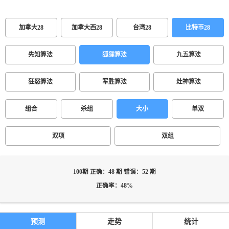
加拿大28
加拿大西28
台湾28
比特币28
先知算法
狐狸算法
九五算法
狂怒算法
军胜算法
灶神算法
组合
杀组
大小
单双
双项
双组
100期 正确：48 期 错误：52 期
正确率：48%
预测
走势
统计