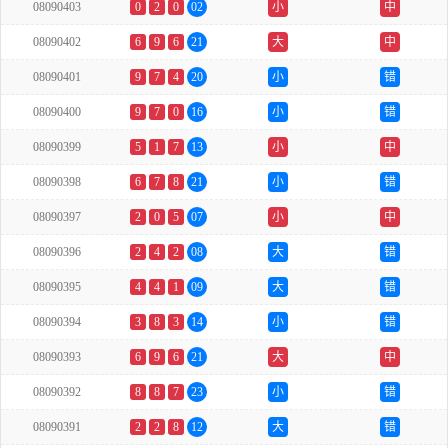
08090403
0
2
0
02
小
中
08090402
6
9
6
21
大
中
08090401
9
7
4
20
小
错
08090400
9
7
0
16
小
错
08090399
5
1
7
13
小
中
08090398
6
7
8
21
小
错
08090397
2
0
5
07
小
中
08090396
2
4
2
08
大
错
08090395
4
4
1
09
大
错
08090394
3
8
3
14
小
错
08090393
6
9
6
21
大
中
08090392
8
8
7
23
小
错
08090391
2
2
8
12
大
错