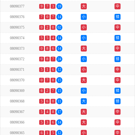
08090377
9
7
3
19
大
中
08090376
7
0
7
14
小
错
08090375
0
2
0
02
小
中
08090374
5
5
4
14
小
错
08090373
0
8
6
14
大
中
08090372
9
8
7
24
小
错
08090371
5
1
6
12
小
中
08090370
0
7
8
15
大
中
08090369
6
2
7
15
小
错
08090368
5
6
0
11
大
错
08090367
5
4
8
17
大
中
08090366
5
3
6
14
大
中
08090365
6
1
5
12
小
中