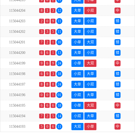
115044205
9
0
2
11
大双
小单
中
115044204
8
1
3
12
大单
小双
中
115044203
2
0
9
11
大单
小双
错
115044202
3
3
5
11
大单
小双
错
115044201
7
2
1
10
小单
大双
错
115044200
6
6
1
13
大单
小双
错
115044199
9
6
9
24
小单
大双
中
115044198
6
9
3
18
小双
大单
错
115044197
8
8
8
24
大单
小双
错
115044196
0
0
1
01
小双
大单
错
115044195
6
6
6
18
小单
大双
中
115044194
7
2
5
14
小双
大单
错
115044193
5
0
6
11
大双
小单
中