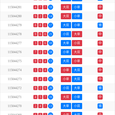
115044281
4
7
7
18
大双
小单
中
115044280
9
2
3
14
大双
小单
中
115044279
8
8
1
17
大双
小单
错
115044278
9
6
6
21
小双
大单
中
115044277
3
1
6
10
大单
小双
中
115044276
7
2
9
18
小单
大双
中
115044275
9
0
4
13
大双
小单
中
115044274
1
6
4
11
小单
大双
中
115044273
1
4
2
07
小单
大双
中
115044272
9
2
9
20
小双
大单
错
115044271
4
5
7
16
大双
小单
中
115044270
2
4
7
13
大单
小双
错