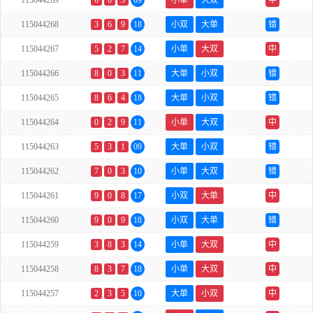
115044269
6
0
3
09
小单
大双
中
115044268
3
6
9
18
小双
大单
错
115044267
5
2
7
14
小单
大双
中
115044266
8
0
3
11
大单
小双
错
115044265
8
6
4
18
大单
小双
错
115044264
0
2
9
11
小单
大双
中
115044263
5
3
1
09
大单
小双
错
115044262
7
0
3
10
小单
大双
错
115044261
9
0
8
17
小双
大单
中
115044260
9
0
9
18
小双
大单
错
115044259
3
8
3
14
小单
大双
中
115044258
8
3
7
18
小单
大双
中
115044257
2
3
5
10
大单
小双
中