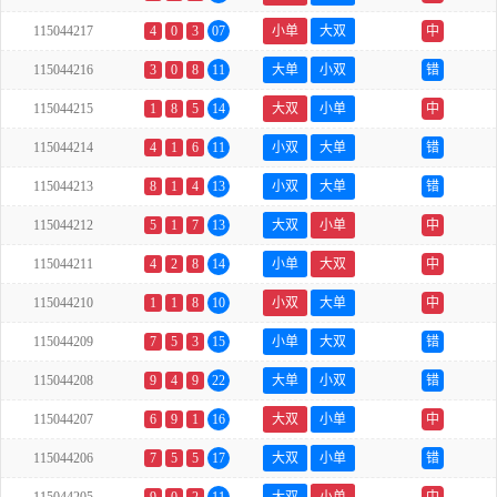
115044217
4
0
3
07
小单
大双
中
115044216
3
0
8
11
大单
小双
错
115044215
1
8
5
14
大双
小单
中
115044214
4
1
6
11
小双
大单
错
115044213
8
1
4
13
小双
大单
错
115044212
5
1
7
13
大双
小单
中
115044211
4
2
8
14
小单
大双
中
115044210
1
1
8
10
小双
大单
中
115044209
7
5
3
15
小单
大双
错
115044208
9
4
9
22
大单
小双
错
115044207
6
9
1
16
大双
小单
中
115044206
7
5
5
17
大双
小单
错