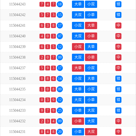
115044243
7
4
7
18
大单
小双
错
115044242
5
7
3
15
大双
小单
错
115044241
6
3
8
17
小双
大单
中
115044240
4
0
3
07
大双
小单
中
115044239
6
1
5
12
小双
大单
中
115044238
2
0
7
09
大双
小单
中
115044237
5
9
3
17
大单
小双
中
115044236
0
8
6
14
小双
大单
错
115044235
1
0
8
09
大单
小双
错
115044234
0
3
9
12
大双
小单
错
115044233
9
7
9
25
小单
大双
错
115044232
2
3
4
09
小单
大双
中
115044231
8
4
8
20
小单
大双
中