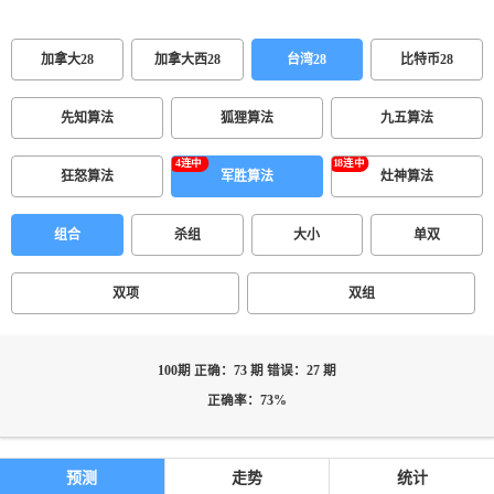
加拿大28
加拿大西28
台湾28
比特币28
先知算法
狐狸算法
九五算法
狂怒算法
军胜算法
灶神算法
组合
杀组
大小
单双
双项
双组
100期 正确：73 期 错误：27 期
正确率：73%
预测
走势
统计