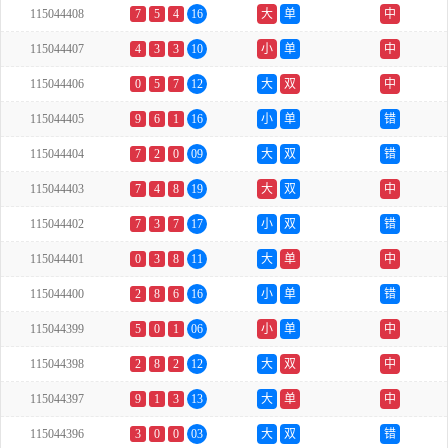
115044408
7
5
4
16
大
单
中
115044407
4
3
3
10
小
单
中
115044406
0
5
7
12
大
双
中
115044405
9
6
1
16
小
单
错
115044404
7
2
0
09
大
双
错
115044403
7
4
8
19
大
双
中
115044402
7
3
7
17
小
双
错
115044401
0
3
8
11
大
单
中
115044400
2
8
6
16
小
单
错
115044399
5
0
1
06
小
单
中
115044398
2
8
2
12
大
双
中
115044397
9
1
3
13
大
单
中
115044396
3
0
0
03
大
双
错