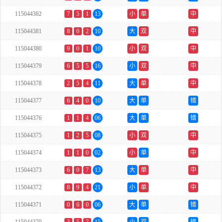
115044382
7
5
1
13
小
单
中
115044381
8
0
2
10
大
双
中
115044380
9
0
1
10
小
双
中
115044379
6
5
5
16
小
双
中
115044378
2
5
4
11
大
单
中
115044377
6
4
0
10
大
单
错
115044376
1
1
4
06
大
单
错
115044375
1
2
5
08
小
双
中
115044374
1
1
0
02
小
单
中
115044373
6
0
7
13
大
单
中
115044372
8
9
4
21
小
单
中
115044371
0
6
0
06
大
单
错