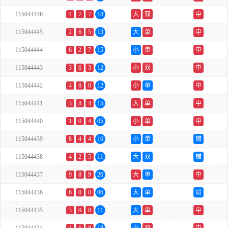
115044446
4
7
7
18
大
双
中
115044445
2
6
5
13
大
单
中
115044444
6
2
7
15
小
单
中
115044443
3
6
3
12
小
双
中
115044442
4
8
0
12
小
单
中
115044441
3
8
4
15
大
单
中
115044440
1
0
4
05
小
单
中
115044439
8
4
4
16
小
单
错
115044438
4
2
5
11
大
双
错
115044437
9
8
9
26
大
单
中
115044436
6
0
0
06
大
单
错
115044435
3
0
8
11
大
单
中