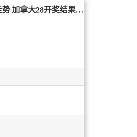
易记网址:28YC.Com 加拿大28-加拿大预测-加拿大pc预测结果走势|加拿大28开奖结果预测官网|pc走势最新预测_专注研究!