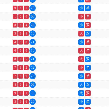
20
小
单
9
6
5
03
小
单
1
2
0
20
小
双
8
8
4
15
大
双
5
6
4
21
小
单
4
9
8
15
大
单
6
0
9
21
大
双
8
8
5
12
小
单
7
3
2
25
小
单
7
9
9
05
大
双
4
0
1
10
大
双
9
0
1
20
小
单
5
9
6