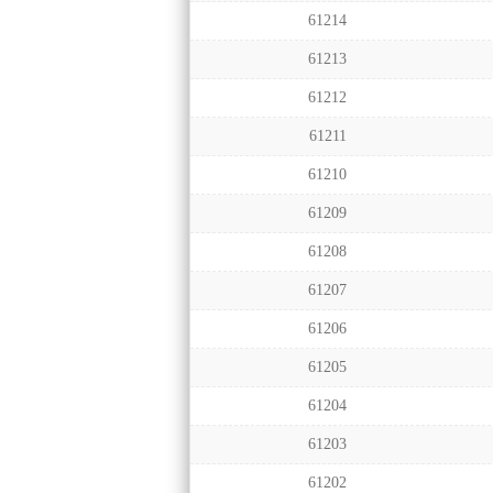
61214
61213
61212
61211
61210
61209
61208
61207
61206
61205
61204
61203
61202