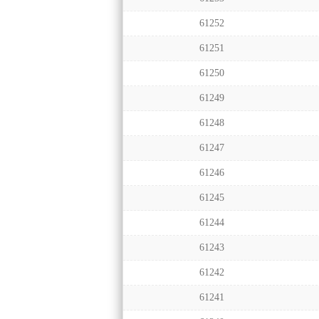
61252
61251
61250
61249
61248
61247
61246
61245
61244
61243
61242
61241