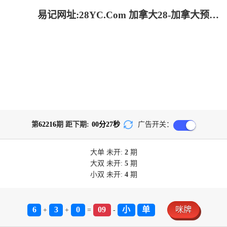
易记网址:28YC.Com 加拿大28-加拿大预测-加拿大pc预测结果走势|加拿大28开奖结果预测官网|pc走势最新预测_专注研究!
第
62216
期 距下期:
00
分
27
秒
广告开关：
大单
未开:
2
期
大双
未开:
5
期
小双
未开:
4
期
6
3
0
09
小
单
咪牌
+
+
=
-