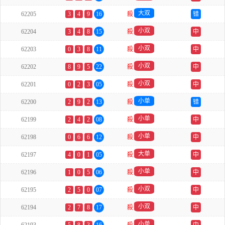
大双
62205
3
4
9
16
殺
错
小双
62204
3
4
8
15
殺
中
小双
62203
0
3
8
11
殺
中
小双
62202
8
9
5
22
殺
中
小双
62201
0
2
3
05
殺
中
小单
62200
2
9
2
13
殺
错
小单
62199
2
4
2
08
殺
中
小单
62198
0
6
6
12
殺
中
大单
62197
4
0
1
05
殺
中
小单
62196
1
0
5
06
殺
中
小双
62195
2
5
0
07
殺
中
小双
62194
2
7
8
17
殺
中
小单