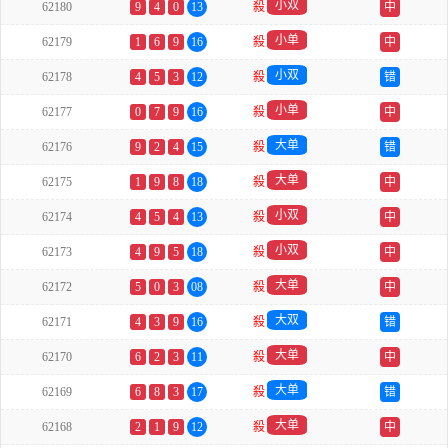
小双
62180
9
4
0
13
殺
中
小单
62179
1
6
9
16
殺
中
小双
62178
4
5
3
12
殺
错
小单
62177
0
7
9
16
殺
中
大单
62176
9
2
4
15
殺
错
大单
62175
1
9
8
18
殺
中
小双
62174
4
5
4
13
殺
中
小双
62173
4
9
5
18
殺
中
大单
62172
5
0
3
08
殺
中
大双
62171
4
3
9
16
殺
错
大单
62170
6
2
3
11
殺
中
大单
62169
6
8
3
17
殺
错
大单
62168
2
1
9
12
殺
中