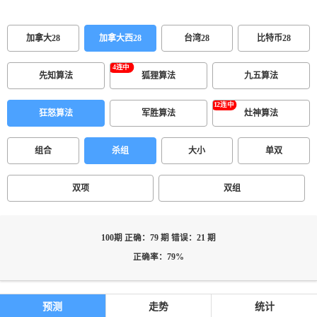
加拿大28
加拿大西28
台湾28
比特币28
先知算法
狐狸算法
九五算法
狂怒算法
军胜算法
灶神算法
组合
杀组
大小
单双
双项
双组
100期 正确：79 期 错误：21 期
正确率：79%
预测
走势
统计