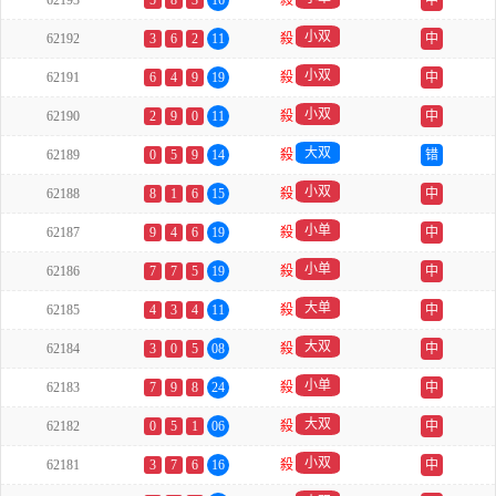
62193
5
8
3
16
殺
中
小双
62192
3
6
2
11
殺
中
小双
62191
6
4
9
19
殺
中
小双
62190
2
9
0
11
殺
中
大双
62189
0
5
9
14
殺
错
小双
62188
8
1
6
15
殺
中
小单
62187
9
4
6
19
殺
中
小单
62186
7
7
5
19
殺
中
大单
62185
4
3
4
11
殺
中
大双
62184
3
0
5
08
殺
中
小单
62183
7
9
8
24
殺
中
大双
62182
0
5
1
06
殺
中
小双
62181
3
7
6
16
殺
中