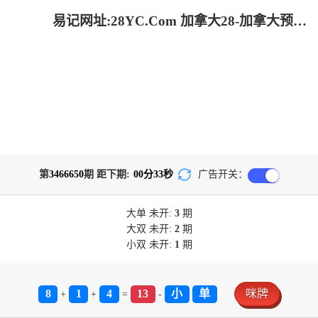
易记网址:28YC.Com 加拿大28-加拿大预测-加拿大pc预测结果走势|加拿大28开奖结果预测官网|pc走势最新预测_专注研究!
第
3466650
期 距下期:
00
分
33
秒
广告开关：
大单
未开:
3
期
大双
未开:
2
期
小双
未开:
1
期
8
1
4
13
小
单
咪牌
+
+
=
-