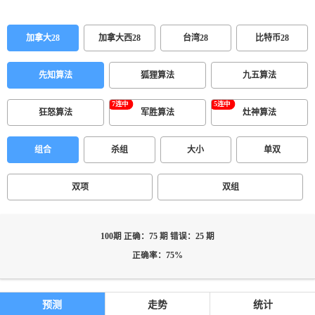
加拿大28
加拿大西28
台湾28
比特币28
先知算法
狐狸算法
九五算法
狂怒算法
军胜算法
灶神算法
组合
杀组
大小
单双
双项
双组
100期 正确：75 期 错误：25 期
正确率：75%
预测
走势
统计