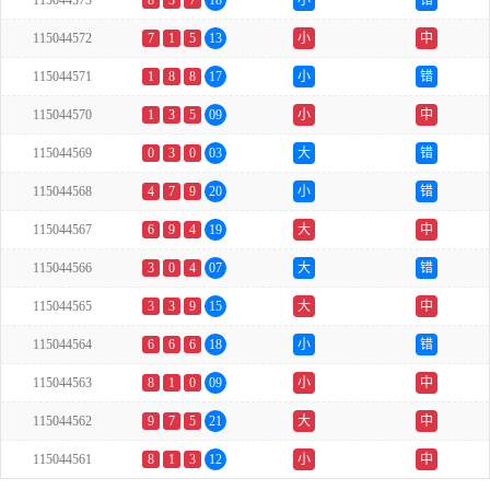
115044573
8
3
7
18
小
错
115044572
7
1
5
13
小
中
115044571
1
8
8
17
小
错
115044570
1
3
5
09
小
中
115044569
0
3
0
03
大
错
115044568
4
7
9
20
小
错
115044567
6
9
4
19
大
中
115044566
3
0
4
07
大
错
115044565
3
3
9
15
大
中
115044564
6
6
6
18
小
错
115044563
8
1
0
09
小
中
115044562
9
7
5
21
大
中
115044561
8
1
3
12
小
中