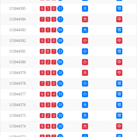
115044585
6
5
0
11
大
错
115044584
7
5
5
17
大
中
115044583
1
1
7
09
大
错
115044582
6
3
0
09
小
中
115044581
8
8
7
23
小
错
115044580
0
2
7
09
小
中
115044579
9
1
8
18
大
中
115044578
7
3
6
16
小
错
115044577
6
9
4
19
小
错
115044576
0
3
7
10
大
错
115044575
4
2
4
10
大
错
115044574
8
4
8
20
大
中