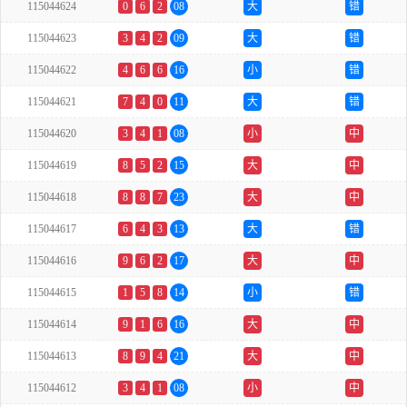
115044624
0
6
2
08
大
错
115044623
3
4
2
09
大
错
115044622
4
6
6
16
小
错
115044621
7
4
0
11
大
错
115044620
3
4
1
08
小
中
115044619
8
5
2
15
大
中
115044618
8
8
7
23
大
中
115044617
6
4
3
13
大
错
115044616
9
6
2
17
大
中
115044615
1
5
8
14
小
错
115044614
9
1
6
16
大
中
115044613
8
9
4
21
大
中
115044612
3
4
1
08
小
中