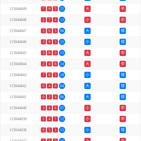
115044649
7
9
5
21
大
中
115044648
2
7
4
13
小
中
115044647
5
0
3
08
大
错
115044646
3
9
3
15
小
错
115044645
3
9
3
15
大
中
115044644
2
4
8
14
大
中
115044643
7
6
5
18
小
错
115044642
0
4
0
04
大
错
115044641
0
2
4
06
大
错
115044640
3
4
0
07
小
中
115044639
1
4
7
12
小
中
115044638
9
5
1
15
小
错