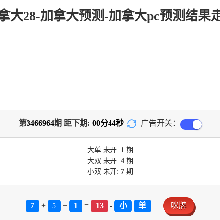
第
3466964
期 距下期:
00
分
44
秒
广告开关：
大单
未开:
1
期
大双
未开:
4
期
小双
未开:
7
期
7
+
5
+
1
=
13
-
小
单
咪牌