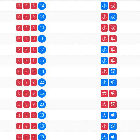
14
小
双
3
3
8
13
小
双
9
4
0
10
小
双
0
5
5
11
小
单
2
3
6
17
小
单
8
8
1
15
小
单
6
8
1
13
小
双
6
3
4
22
小
单
6
8
8
15
大
单
8
7
0
20
大
双
3
8
9
10
大
单
1
5
4
13
小
双
1
9
3
10
大
单
6
0
4