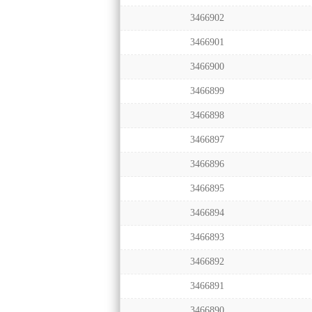
3466902
3466901
3466900
3466899
3466898
3466897
3466896
3466895
3466894
3466893
3466892
3466891
3466890