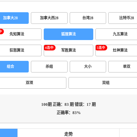
加拿大28
加拿大西28
台湾28
比特币28
先知算法
狐狸算法
九五算法
狂怒算法
军胜算法
灶神算法
组合
杀组
大小
单双
双项
双组
100期 正确：83 期 错误：17 期
正确率：83%
走势