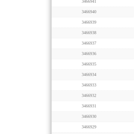
3466941
3466940
3466939
3466938
3466937
3466936
3466935
3466934
3466933
3466932
3466931
3466930
3466929