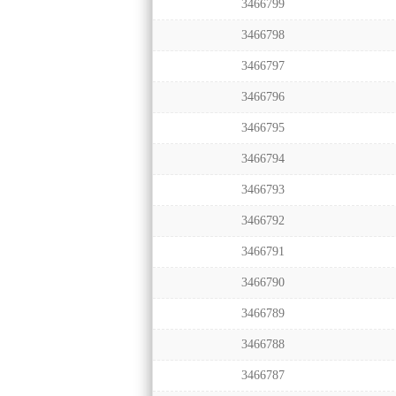
3466799
3466798
3466797
3466796
3466795
3466794
3466793
3466792
3466791
3466790
3466789
3466788
3466787