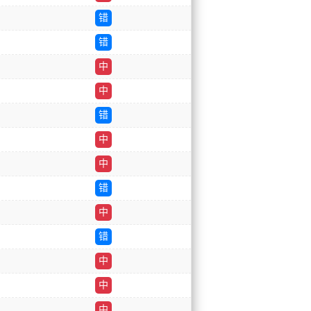
错
错
中
中
错
中
中
错
中
错
中
中
中