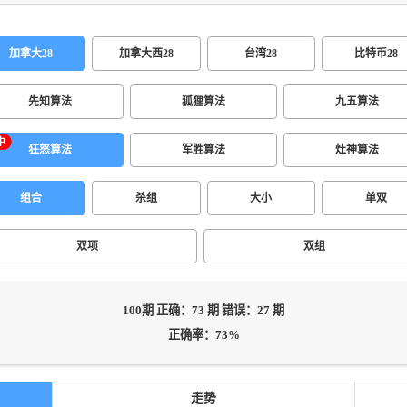
加拿大28
加拿大西28
台湾28
比特币28
先知算法
狐狸算法
九五算法
狂怒算法
军胜算法
灶神算法
组合
杀组
大小
单双
双项
双组
100期 正确：73 期 错误：27 期
正确率：73%
走势