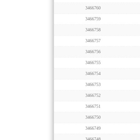
3466760
3466759
3466758
3466757
3466756
3466755
3466754
3466753
3466752
3466751
3466750
3466749
3466748