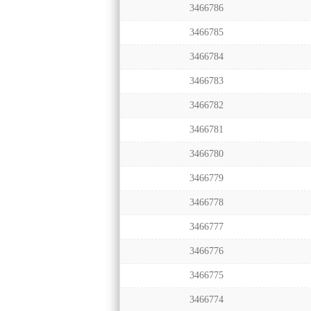
3466786
3466785
3466784
3466783
3466782
3466781
3466780
3466779
3466778
3466777
3466776
3466775
3466774