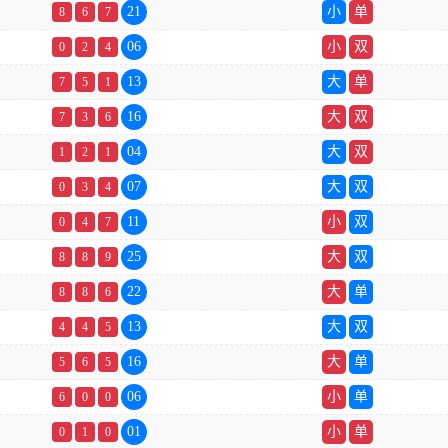
21
小
单
8
6
7
06
小
双
0
2
4
13
大
单
7
5
1
16
大
双
7
3
6
04
大
双
1
2
1
07
大
双
0
3
4
11
小
双
0
4
7
25
大
双
8
8
9
22
大
单
8
8
6
13
大
双
4
4
5
16
大
单
5
6
5
06
小
单
6
0
0
01
小
单
0
1
0