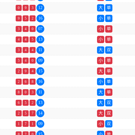
12
大
单
0
9
3
16
小
单
9
5
2
07
小
单
3
4
0
13
小
单
4
4
5
11
大
双
3
4
4
09
小
单
5
4
0
15
大
单
2
9
4
16
小
单
2
6
8
11
大
单
8
0
3
13
大
双
6
5
2
14
大
双
2
5
7
09
小
双
1
7
1
15
小
单
8
7
0