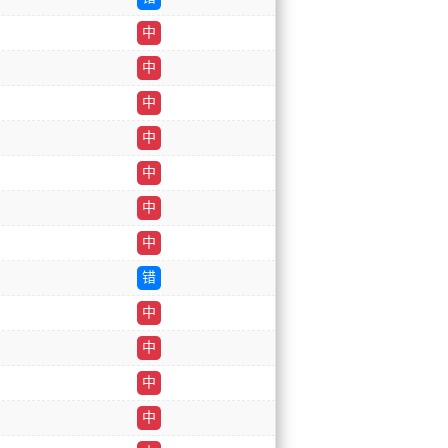
中
中
中
中
中
中
中
错
中
中
中
中