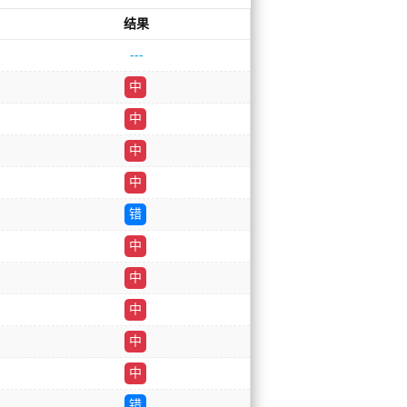
结果
---
中
中
中
中
错
中
中
中
中
中
错