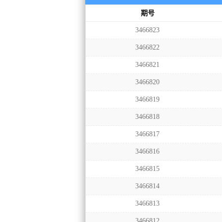
期号
3466823
3466822
3466821
3466820
3466819
3466818
3466817
3466816
3466815
3466814
3466813
3466812