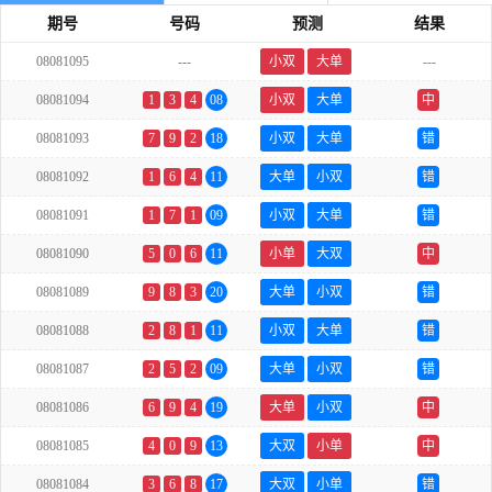
期号
号码
预测
结果
08081095
---
小双
大单
---
08081094
1
3
4
08
小双
大单
中
08081093
7
9
2
18
小双
大单
错
08081092
1
6
4
11
大单
小双
错
08081091
1
7
1
09
小双
大单
错
08081090
5
0
6
11
小单
大双
中
08081089
9
8
3
20
大单
小双
错
08081088
2
8
1
11
小双
大单
错
08081087
2
5
2
09
大单
小双
错
08081086
6
9
4
19
大单
小双
中
08081085
4
0
9
13
大双
小单
中
08081084
3
6
8
17
大双
小单
错