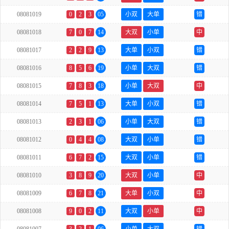
08081019
0
2
3
05
小双
大单
错
08081018
7
0
7
14
大双
小单
中
08081017
2
2
9
13
大单
小双
错
08081016
8
5
6
19
小单
大双
错
08081015
7
8
3
18
小单
大双
中
08081014
7
5
1
13
大单
小双
错
08081013
2
3
1
06
小单
大双
错
08081012
0
4
4
08
大双
小单
错
08081011
6
7
2
15
大双
小单
错
08081010
3
8
9
20
大双
小单
中
08081009
6
7
8
21
大单
小双
中
08081008
9
0
2
11
大双
小单
中