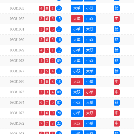
08081083
4
8
1
13
大单
小双
错
08081082
3
6
6
15
大单
小双
中
08081081
3
9
5
17
小单
大双
错
08081080
5
6
5
16
大单
小双
错
08081079
4
7
1
12
小单
大双
错
08081078
4
3
2
09
大单
小双
错
08081077
2
5
4
11
小双
大单
错
08081076
4
6
8
18
大双
小单
中
08081075
2
3
4
09
大双
小单
中
08081074
0
7
0
07
小双
大单
错
08081073
5
6
9
20
小单
大双
中
08081072
7
7
8
22
大双
小单
中